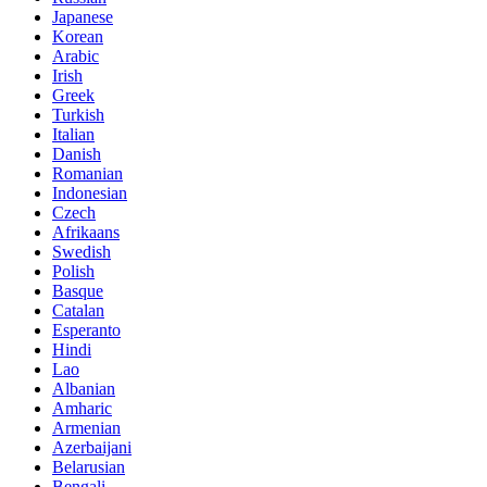
Japanese
Korean
Arabic
Irish
Greek
Turkish
Italian
Danish
Romanian
Indonesian
Czech
Afrikaans
Swedish
Polish
Basque
Catalan
Esperanto
Hindi
Lao
Albanian
Amharic
Armenian
Azerbaijani
Belarusian
Bengali