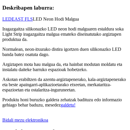
Deskribapen laburra:
LEDEAST FLS
LED Neon Hodi Malgua
Iragazgaitza silikonazko LED neon hodi malguaren estaldura soka
Light Strip iragazgaitza malgua emateko diseinatutako argiztapen
produktua da.
Normalean, neon-itxurako distira igortzen duen silikonazko LED
banda batez osatuta dago.
Argiztapen mota hau malgua da, eta hainbat modutan moldatu eta
instalatu daiteke barruko espazioak hobetzeko.
Askotan erabiltzen da azentu-argiztapenerako, kala-argiztapenerako
eta beste apaingarri-aplikazioetarako etxeetan, merkataritza-
espazioetan eta ostalaritza-inguruneetan.
Produktu honi buruzko galdera zehatzak badituzu edo informazio
gehiago behar baduzu, mesedez
galdetu!
Bidali mezu elektronikoa