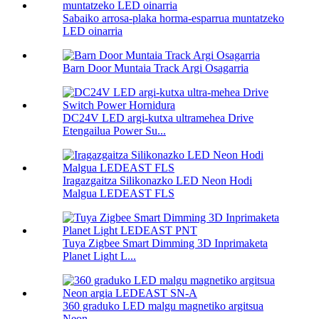
Sabaiko arrosa-plaka horma-esparrua muntatzeko
LED oinarria
Barn Door Muntaia Track Argi Osagarria
DC24V LED argi-kutxa ultramehea Drive
Etengailua Power Su...
Iragazgaitza Silikonazko LED Neon Hodi
Malgua LEDEAST FLS
Tuya Zigbee Smart Dimming 3D Inprimaketa
Planet Light L...
360 graduko LED malgu magnetiko argitsua
Neon ...