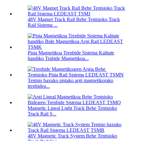
48V Magnet Track Rail Behe ​​Tentsioko Track
Rail Sistema ...
Pista Magnetikoa Trenbide Sistema Kalitate
handiko Trabide Magnetikoa...
Tentsio baxuko pistako argi magnetikorako
trenbidea...
Magnetic Lineal Light Track Behe ​​Tentsioko
Track Rail S...
48V Magnetic Track System Behe ​​Tentsioko