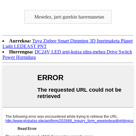
Mesedez, jarri gurekin harremanetan
Aurrekoa:
Tuya Zigbee Smart Dimming 3D Inprimaketa Planet
Light LEDEAST PNT
Hurrengoa:
DC24V LED argi-kutxa ultra-mehea Drive Switch
Power Hornidura