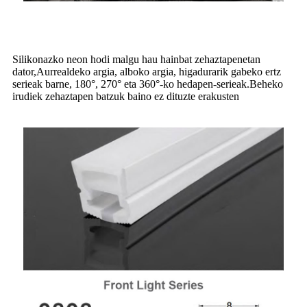
Silikonazko neon hodi malgu hau hainbat zehaztapenetan
dator,
Aurrealdeko argia, alboko argia, higadurarik gabeko ertz
serieak barne, 180°, 270° eta 360°-ko hedapen-serieak.Beheko
irudiek zehaztapen batzuk baino ez dituzte erakusten