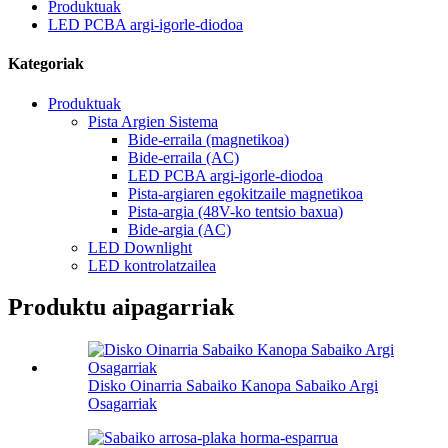
Produktuak
LED PCBA argi-igorle-diodoa
Kategoriak
Produktuak
Pista Argien Sistema
Bide-erraila (magnetikoa)
Bide-erraila (AC)
LED PCBA argi-igorle-diodoa
Pista-argiaren egokitzaile magnetikoa
Pista-argia (48V-ko tentsio baxua)
Bide-argia (AC)
LED Downlight
LED kontrolatzailea
Produktu aipagarriak
Disko Oinarria Sabaiko Kanopa Sabaiko Argi
Osagarriak