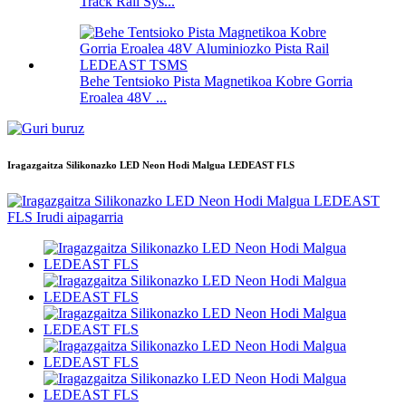
Track Rail Sys...
Behe Tentsioko Pista Magnetikoa Kobre Gorria
Eroalea 48V ...
Iragazgaitza Silikonazko LED Neon Hodi Malgua LEDEAST FLS