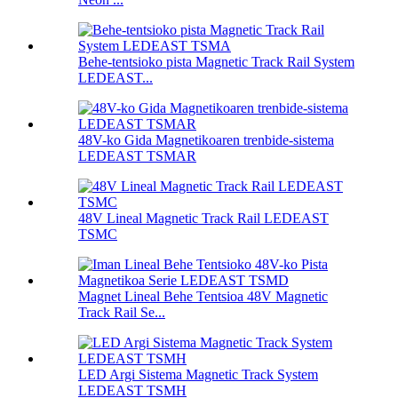
Behe-tentsioko pista Magnetic Track Rail System
LEDEAST...
48V-ko Gida Magnetikoaren trenbide-sistema
LEDEAST TSMAR
48V Lineal Magnetic Track Rail LEDEAST
TSMC
Magnet Lineal Behe ​​Tentsioa 48V Magnetic
Track Rail Se...
LED Argi Sistema Magnetic Track System
LEDEAST TSMH