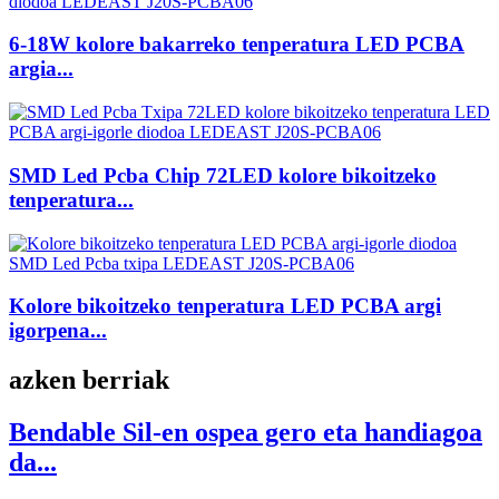
6-18W kolore bakarreko tenperatura LED PCBA
argia...
SMD Led Pcba Chip 72LED kolore bikoitzeko
tenperatura...
Kolore bikoitzeko tenperatura LED PCBA argi
igorpena...
azken berriak
Bendable Sil-en ospea gero eta handiagoa
da...