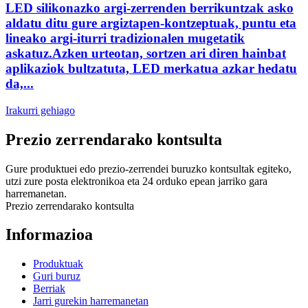
LED silikonazko argi-zerrenden berrikuntzak asko
aldatu ditu gure argiztapen-kontzeptuak, puntu eta
lineako argi-iturri tradizionalen mugetatik
askatuz.Azken urteotan, sortzen ari diren hainbat
aplikaziok bultzatuta, LED merkatua azkar hedatu
da,...
Irakurri gehiago
Prezio zerrendarako kontsulta
Gure produktuei edo prezio-zerrendei buruzko kontsultak egiteko,
utzi zure posta elektronikoa eta 24 orduko epean jarriko gara
harremanetan.
Prezio zerrendarako kontsulta
Informazioa
Produktuak
Guri buruz
Berriak
Jarri gurekin harremanetan