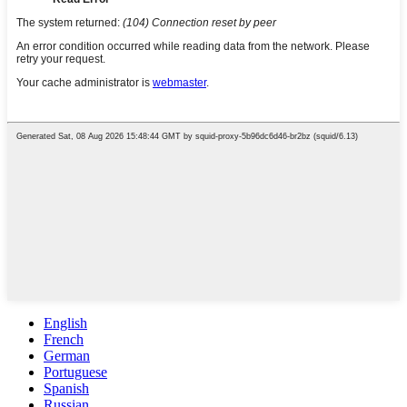
English
French
German
Portuguese
Spanish
Russian