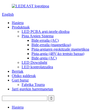
English
Hasiera
Produktuak
LED PCBA argi-igorle-diodoa
Pista Argien Sistema
Bide-erraila (AC)
Bide-erraila (magnetikoa)
Pista-argiaren egokitzaile magnetikoa
Pista-argia (48V-ko tentsio baxua)
Bide-argia (AC)
LED Downlight
LED kontrolatzailea
Berriak
Ohiko galderak
Guri buruz
Fabrika Tourra
Jarri gurekin harremanetan
Hasiera