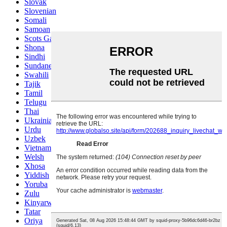
Slovak
Slovenian
Somali
Samoan
Scots Gaelic
Shona
Sindhi
Sundanese
Swahili
Tajik
Tamil
Telugu
Thai
Ukrainian
Urdu
Uzbek
Vietnamese
Welsh
Xhosa
Yiddish
Yoruba
Zulu
Kinyarwanda
Tatar
Oriya