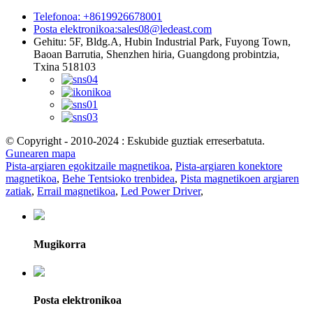
Telefonoa: +8619926678001
Posta elektronikoa:
sales08@ledeast.com
Gehitu: 5F, Bldg.A, Hubin Industrial Park, Fuyong Town,
Baoan Barrutia, Shenzhen hiria, Guangdong probintzia,
Txina 518103
© Copyright - 2010-2024 : Eskubide guztiak erreserbatuta.
Gunearen mapa
Pista-argiaren egokitzaile magnetikoa
,
Pista-argiaren konektore
magnetikoa
,
Behe Tentsioko trenbidea
,
Pista magnetikoen argiaren
zatiak
,
Errail magnetikoa
,
Led Power Driver
,
Mugikorra
Posta elektronikoa