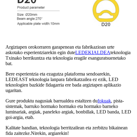
Argiztapen orokorraren garapenean eta fabrikazioan urte
askotako esperientziarekin egin dute
LEDEKIALDEA
teknologia
Txinako berrikuntza eta teknologia eragile esanguratsuenetako
bat.
Bere esperientzia eta ezagutza plataforma sendoarekin,
LEDEAST teknologia lanpara fabrikatzailea ez ezik, LED
teknologien bazkide fidagarria ere bada argiztapen aplikazio
ugaritan.
Gure produktu nagusiak barrualdea estaltzen du
fokuak
, pista-
sistemak, barruko hormako hormako eta hormako barneko
luminariak, argiak, paneleko argiak, bonbillak, LED banda, LED
goi-argia, etab.
Kalitate handian, teknologia berritzailean eta zerbitzu bikainean
fida zaitezke.Nirekin, argiarekin!