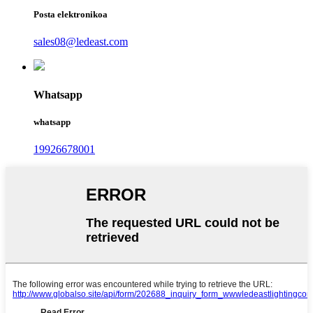
Posta elektronikoa
sales08@ledeast.com
Whatsapp
whatsapp
19926678001